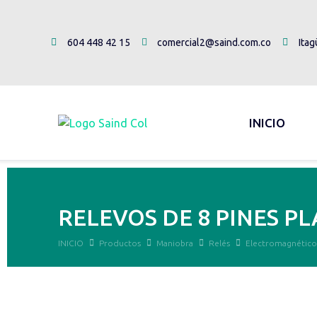
604 448 42 15
comercial2@saind.com.co
Itag
INICIO
RELEVOS DE 8 PINES PL
INICIO
Productos
Maniobra
Relés
Electromagnético