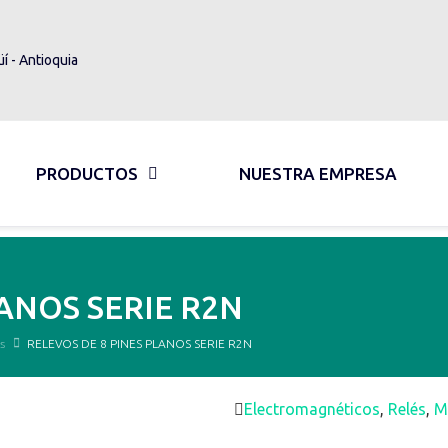
üí - Antioquia
PRODUCTOS
NUESTRA EMPRESA
ANOS SERIE R2N
s
RELEVOS DE 8 PINES PLANOS SERIE R2N
Electromagnéticos
,
Relés
,
M