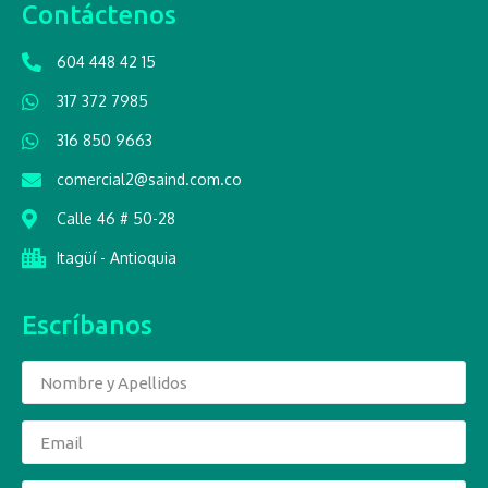
Contáctenos
604 448 42 15
317 372 7985
316 850 9663
comercial2@saind.com.co
Calle 46 # 50-28
Itagüí - Antioquia
Escríbanos