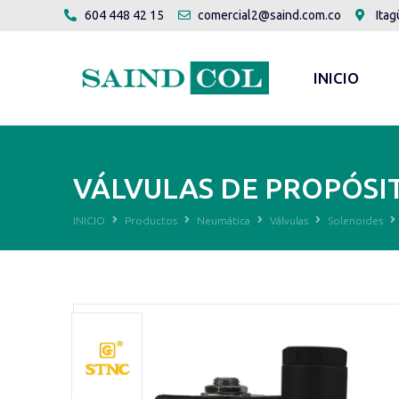
604 448 42 15
comercial2@saind.com.co
Itag
INICIO
VÁLVULAS DE PROPÓSIT
INICIO
Productos
Neumática
Válvulas
Solenoides