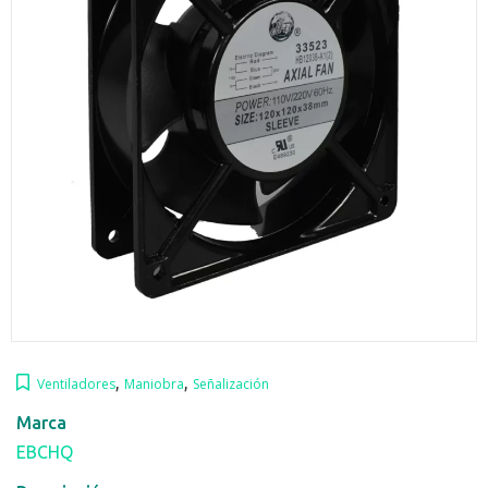
,
,
Ventiladores
Maniobra
Señalización
Marca
EBCHQ