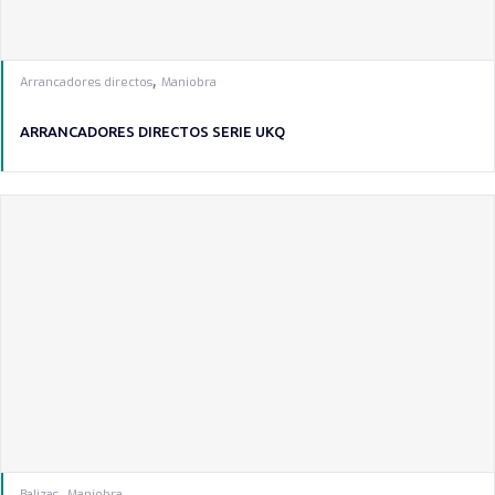
,
Arrancadores directos
Maniobra
ARRANCADORES DIRECTOS SERIE UKQ
,
Balizas
Maniobra