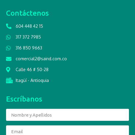
Contáctenos
604 448 42 15
317 372 7985
316 850 9663
comercial2@saind.com.co
Calle 46 # 50-28
Itagüí - Antioquia
Escríbanos