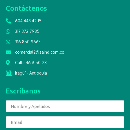
Contáctenos
604 448 42 15
317 372 7985
316 850 9663
comercial2@saind.com.co
Calle 46 # 50-28
Itagüí - Antioquia
Escríbanos