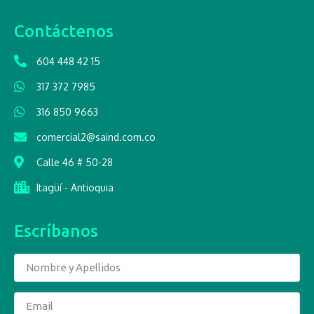
Contáctenos
604 448 42 15
317 372 7985
316 850 9663
comercial2@saind.com.co
Calle 46 # 50-28
Itagüí - Antioquia
Escríbanos