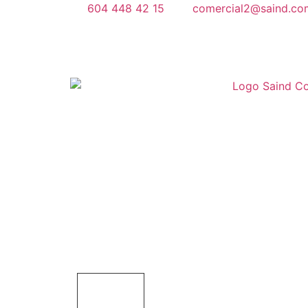
604 448 42 15
comercial2@saind.co
PONCHADORA DE MOR
TON SERIE YYQ
INICIO
Productos
Herramientas
Ponchadoras
H
PONCHADORA DE MORDAZA «C» ABIERTA DE 12 TON SERI