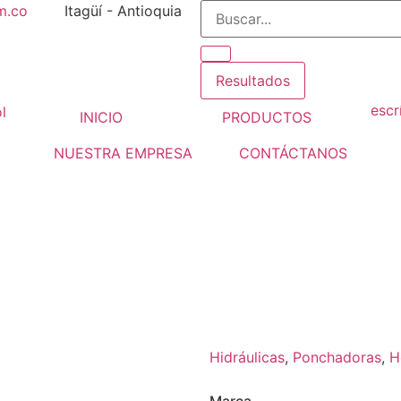
m.co
Itagüí - Antioquia
Resultados
escr
INICIO
PRODUCTOS
NUESTRA EMPRESA
CONTÁCTANOS
DAZA «C» ABIERTA DE 12
idráulicas
E YYQ
Hidráulicas
,
Ponchadoras
,
H