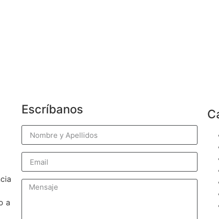
Escríbanos
C
cia
o a